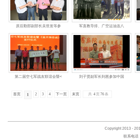
原后勤部副部长吴世发等参
军直教导排、广空运油连八
第二届空七军战友联谊会暨<
刘子贤副军长到邕参加中国
首页
2
3
4
下一页
末页
共
4
页
76
条
1
Copyright 2013 -
联系电话：0