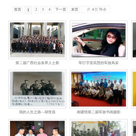
首页
2
3
4
下一页
末页
共
4
页
76
条
1
第二届广西社会各界人士新
军打字室高慧的军旅风采
我的人生之路—胡世昌
南疆情第二届军旅书画摄影